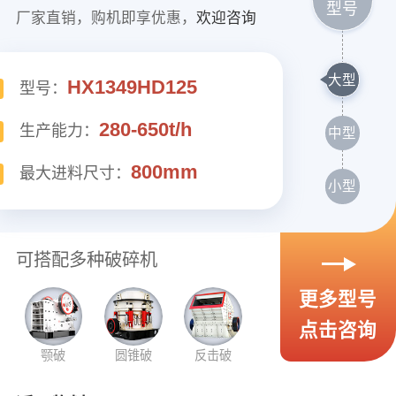
型号
厂家直销，购机即享优惠，
欢迎咨询
大型
HX1349HD125
型号：
280-650t/h
生产能力：
中型
800mm
最大进料尺寸：
小型
可搭配多种破碎机
更多型号
点击咨询
颚破
圆锥破
反击破