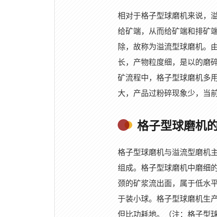
相对于格子型球磨机来说，
给矿端，从而给矿端和排矿
除，故称为溢流型球磨机。
长，产物粒度细，是以的磨碎产物
矿流程中，格子型球磨机多
大，产品过粉碎现象少，当前
格子型球磨机
格子型球磨机与溢流型磨机
组成。格子型球磨机中磨细
颈的矿浆流出面，属于低水
于装小球。格子型球磨机生产
但比功耗地。（注：格子型