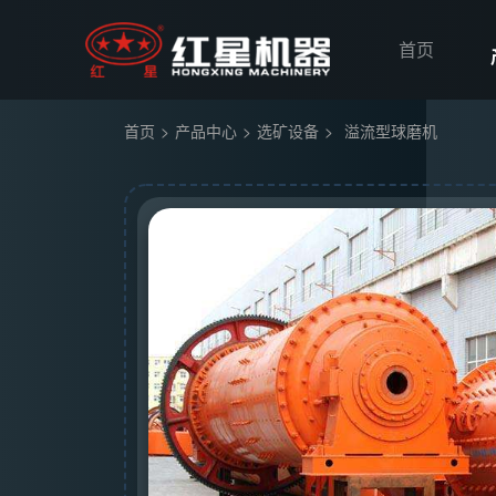
首页
首页
>
产品中心
>
选矿设备
>
溢流型球磨机