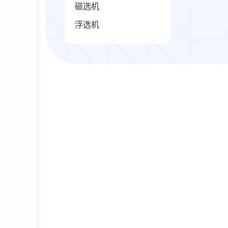
磁选机
浮选机