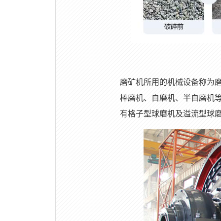
磨矿机所用的机械设备称为
棒磨机、自磨机、半自磨机
有格子型球磨机及溢流型球