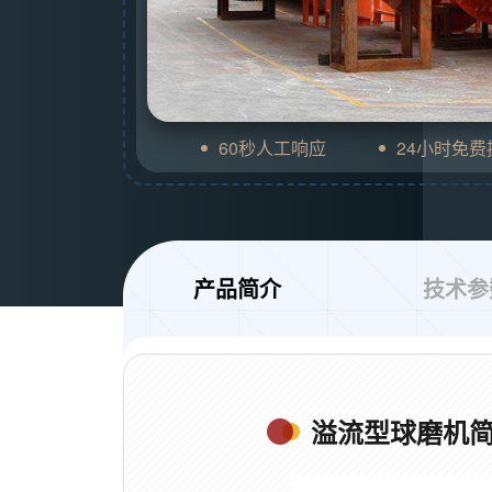
60秒人工响应
24小时免
产品简介
技术参
溢流型球磨机