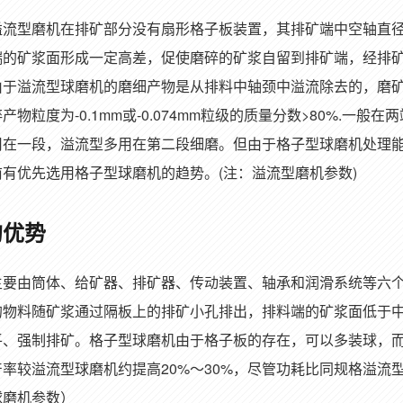
溢流型磨机在排矿部分没有扇形格子板装置，其排矿端中空轴直
端的矿浆面形成一定高差，促使磨碎的矿浆自留到排矿端，经排
由于溢流型球磨机的磨细产物是从排料中轴颈中溢流除去的，磨
粒度为-0.1mm或-0.074mm粒级的质量分数>80%.一般在
用在一段，溢流型多用在第二段细磨。但由于格子型球磨机处理
有优先选用格子型球磨机的趋势。(注：溢流型磨机参数)
的优势
主要由筒体、给矿器、排矿器、传动装置、轴承和润滑系统等六
的物料随矿浆通过隔板上的排矿小孔排出，排料端的矿浆面低于
平、强制排矿。格子型球磨机由于格子板的存在，可以多装球，
率较溢流型球磨机约提高20%～30%，尽管功耗比同规格溢流
球磨机参数）