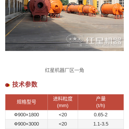
红星机器厂区一角
技术参数
进料粒度
产量
规格型号
(mm)
(t/h)
Ф900×1800
<20
0.65-2
Ф900×3000
<20
1.1-3.5