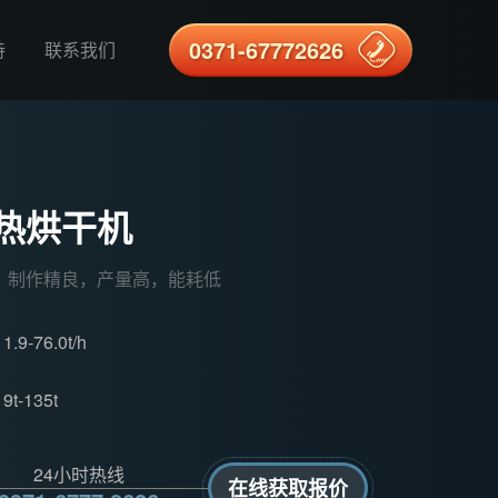
0371-67772626
持
联系我们
热烘干机
，制作精良，产量高，能耗低
：
1.9-76.0t/h
：
9t-135t
24小时热线
在线获取报价