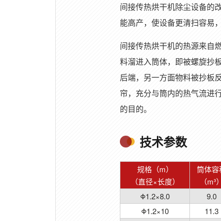
间接传热烘干机除尘设备的改
能高产，使设备更清扫容易
间接传热烘干机的热源来自
料溜进入筒体，即被螺旋抄
后端，另一方面物料被抄板
帘，充分与筒内的热气流进
的目的。
技术参数
规格（m）
筒体容
（直径×长度）
（m³
Φ1.2×8.0
9.0
Φ1.2×10
11.3