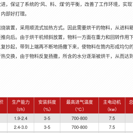
进，保证了系统的“风、料、煤”的平衡，改善了工作环境，实现
，内部好打理。
燃烧装置，采用顺流式加热方式。因此需要烘干的物料，从进料
板推向后。由于烘干机倾斜放置，物料一方面在重力和回转作用
反复抄起，带到上端再不断地扬撒下来，使物料在筒内形成均匀
行热交换，由于物料反复扬撒，所含的水分逐渐被烘干，从而达
积
生产能力
安装斜度
最高进气温度
主电动机
）
（t/h）
（%）
（℃）
（kw）
1.9-2.4
3-5
700-800
7.5
2.4-3.0
3-5
700-800
7.5