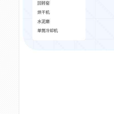
回转窑
烘干机
水泥磨
单筒冷却机