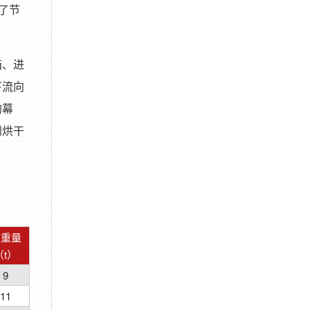
了节
箱、进
下流向
的幕
到烘干
总重量
（t）
9
11