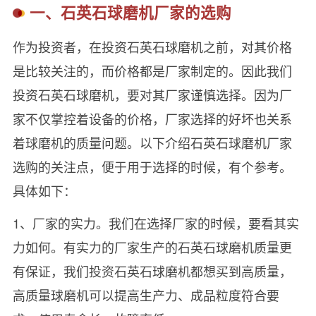
一、石英石球磨机厂家的选购
作为投资者，在投资石英石球磨机之前，对其价格
是比较关注的，而价格都是厂家制定的。因此我们
投资石英石球磨机，要对其厂家谨慎选择。因为厂
家不仅掌控着设备的价格，厂家选择的好坏也关系
着球磨机的质量问题。以下介绍石英石球磨机厂家
选购的关注点，便于用于选择的时候，有个参考。
具体如下：
1、厂家的实力。我们在选择厂家的时候，要看其实
力如何。有实力的厂家生产的石英石球磨机质量更
有保证，我们投资石英石球磨机都想买到高质量，
高质量球磨机可以提高生产力、成品粒度符合要