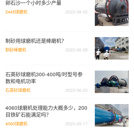
卵石沙一个小时多少产量
2445球磨机
2023-08-02
制砂用球磨机还是棒磨机？
制砂棒磨机
2023-06-28
石英砂球磨机300-400吨/时型号参
数和电机功率
石英砂球磨机
2023-06-25
4060球磨机处理能力大概多少，200
目铁矿石能满足吗？
4060球磨机
2023-05-17