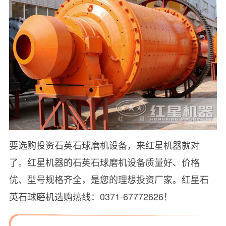
要选购投资石英石球磨机设备，来红星机器就对
了。红星机器的石英石球磨机设备质量好、价格
优、型号规格齐全，是您的理想投资厂家。红星石
英石球磨机选购热线：0371-67772626！