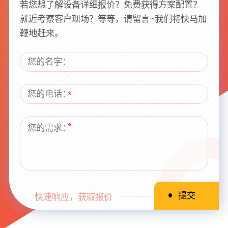
若您想了解设备详细报价？免费获得方案配置？
就近考察客户现场？等等，请留言~我们将快马加
鞭地赶来。
快速响应，获取报价