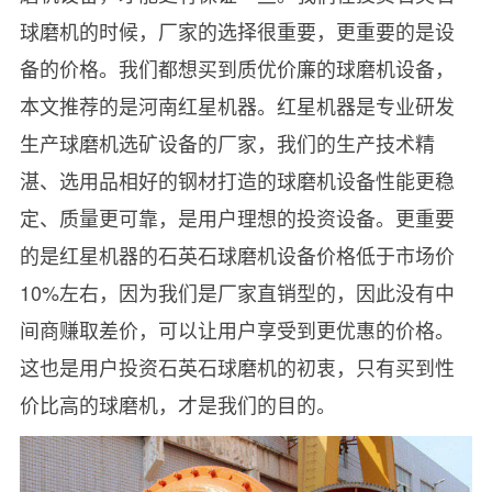
球磨机的时候，厂家的选择很重要，更重要的是设
备的价格。我们都想买到质优价廉的球磨机设备，
本文推荐的是河南红星机器。红星机器是专业研发
生产球磨机选矿设备的厂家，我们的生产技术精
湛、选用品相好的钢材打造的球磨机设备性能更稳
定、质量更可靠，是用户理想的投资设备。更重要
的是红星机器的石英石球磨机设备价格低于市场价
10%左右，因为我们是厂家直销型的，因此没有中
间商赚取差价，可以让用户享受到更优惠的价格。
这也是用户投资石英石球磨机的初衷，只有买到性
价比高的球磨机，才是我们的目的。