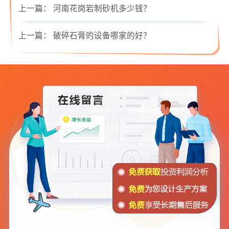
上一篇：
河南花岗岩制砂机多少钱？
上一篇：
破碎石膏的设备哪家的好？