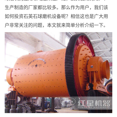
生产制造的厂家都比较多。那么作为用户，我们该
如何投资石英石球磨机设备呢？相信这也是广大用
户非常关注的问题，本文就来简单分析介绍一下。