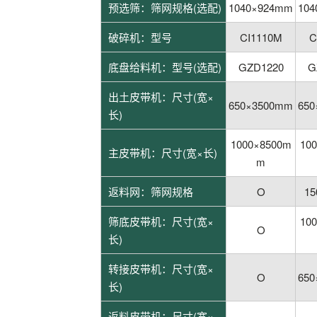
预选筛：筛网规格(选配)
1040×924mm
10
破碎机：型号
CI1110M
C
底盘给料机：型号(选配)
GZD1220
G
出土皮带机：尺寸(宽×
650×3500mm
65
长)
1000×8500m
10
主皮带机：尺寸(宽×长)
m
返料网：筛网规格
O
15
筛底皮带机：尺寸(宽×
10
O
长)
转接皮带机：尺寸(宽×
O
65
长)
返料皮带机：尺寸(宽×