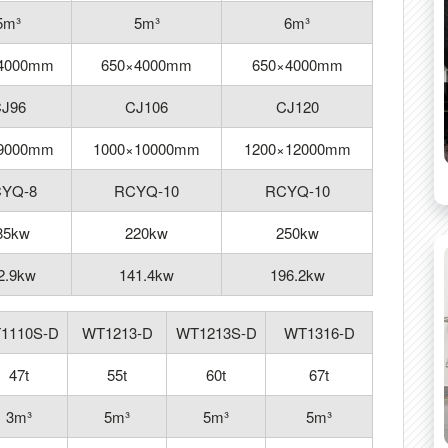
5m³
5m³
6m³
4000mm
650×4000mm
650×4000mm
J96
CJ106
CJ120
9000mm
1000×10000mm
1200×12000mm
YQ-8
RCYQ-10
RCYQ-10
85kw
220kw
250kw
2.9kw
141.4kw
196.2kw
1110S-D
WT1213-D
WT1213S-D
WT1316-D
47t
55t
60t
67t
3m³
5m³
5m³
5m³