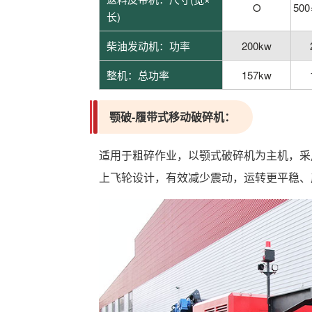
O
50
长)
柴油发动机：功率
200kw
整机：总功率
157kw
颚破-履带式移动破碎机‌：
适用于‌粗碎作业‌，以颚式破碎机为主机，
上飞轮设计，有效减少震动，运转更平稳、