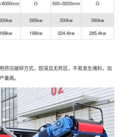
0×8000mm
O
500×9200mm
O
200kw
285kw
300kw
380kw
168kw
198kw
224.4kw
285.4kw
采用挤压破碎方式，腔深且无死区，不易发生堵料，加
产量高。