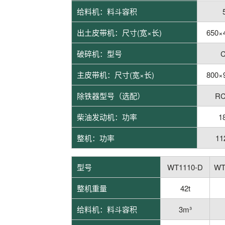
给料机：料斗容积
出土皮带机：尺寸(宽×长)
650×
破碎机：型号
C
主皮带机：尺寸(宽×长)
800×
除铁器型号（选配）
RC
柴油发动机：功率
1
整机：功率
11
型号
WT1110-D
WT
整机重量
42t
给料机：料斗容积
3m³