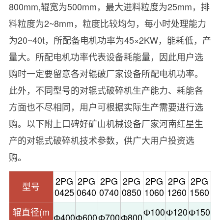
800mm,辊宽为500mm，最大进料粒度为25mm，排
料粒度为2~8mm，粒度比较均匀，每小时处理能力
为20~40t，所配备电机功率为45×2KW，能耗低，产
量大。所配电机功率代表设备耗能量，因此用户选
购时一定要留意各对辊破厂家设备所配电机功率。
此外，不同型号的对辊式破碎机生产能力、耗能各
方面也不尽相同，用户可根据实际生产需要进行选
购。以下附上口碑好矿山机械设备厂家河南红星生
产的对辊式破碎机技术参数，供广大用户投资选
购。
2PG
2PG
2PG
2PG
2PG
2PG
2PG
型号
0425
0640
0740
0850
1060
1260
1560
辊直径(m
Ф100
Ф120
Ф150
Ф400
Ф600
Ф700
Ф800