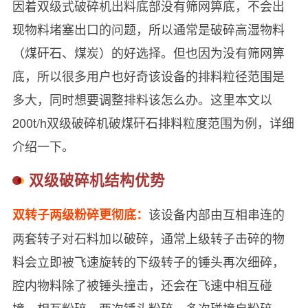
因着双级式破碎机出料底部没有筛网箅底，不会出
现物料堵塞出口的问题，所以通常是破碎高湿物料
（煤矸石、煤炭）的好选择。但也因为没有筛网箅
底，所以很多用户也好奇该设备的排料粒径范围是
多大，同时想要调整排料该怎么办。这里本文以
200t/h双级破碎机破煤矸石排料粒度范围为例，详细
介绍一下。
双级破碎机结构优势
该设备内部由互相串连的
双转子两级粉碎更彻底：
两套转子对石料加以破碎，通常上级转子击碎的物
料会立即被飞速旋转的下级转子的锤头再次细碎，
腔内物料除了被锤头撞击，还会在飞速中相互碰
撞，相互粉碎，两次锤头粉碎，多次碰撞自粉碎，