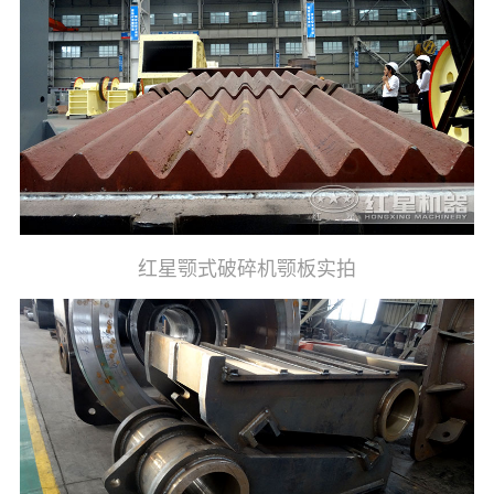
红星颚式破碎机颚板实拍