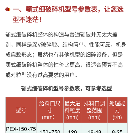
一、颚式细破碎机型号参数表，让您选
型不迷茫！
颚式细破碎机整体的构造与普通颚破并无太大差
别，同样是深V破碎腔、结构简单、性能可靠，机身
成扁款形态；虽然也有其他机型的细碎设备，但是
颚式细破碎机整体的性价比更高，很适合预算不高
或对粒型没有过高要求的用户。
颚式细破碎机型号参数表，可参考选型
给料口尺
最大进
排料口调
处理能
型号
寸
料粒度
整范围
力
(mm）
(mm)
(mm)
(t/h)
PEX-150×75
150×750
120
18-48
8-25