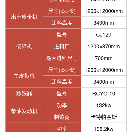
尺寸(宽×长)
1200×12000mm
出土皮带机
卸料高度
3400mm
型号
CJ120
破碎机
进料口
1200×870mm
最大进料尺寸
700mm
尺寸(宽×长)
1200×12000mm
主皮带机
卸料高度
3400mm
除铁器
型号
RCYQ-10
功率
132kw
柴油发动机
制造商
卡特帕金斯
功率
196.2kw