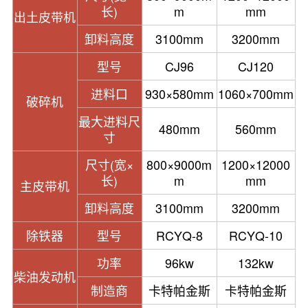
长)
m
mm
出土皮带机
卸料高度
3100mm
3200mm
型号
CJ96
CJ120
进料口
930×580mm
1060×700mm
破碎机
最大进料尺
480mm
560mm
寸
尺寸(宽×
800×9000m
1200×12000
长)
m
mm
主皮带机
卸料高度
3100mm
3200mm
除铁器
型号
RCYQ-8
RCYQ-10
功率
96kw
132kw
柴油发动机
制造商
卡特帕金斯
卡特帕金斯