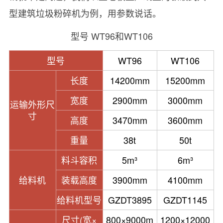
型建筑垃圾粉碎机为例，用参数说话。
型号 WT96和WT106
型号
WT96
WT106
长度
14200mm
15200mm
宽度
2900mm
3000mm
运输外形尺
寸
高度
3470mm
3600mm
重量
38t
50t
料斗容积
5m³
6m³
给料机
装载高度
3900mm
4100mm
给料机型号
GZDT3895
GZDT1145
尺寸(宽×
800×9000m
1200×12000