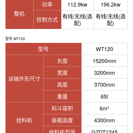
功率
112.9kw
196.2kw
整机
有线/无线(选
有线/无线(选
控制方式
配)
配)
型号 WT120
型号
WT120
长度
15200mm
宽度
3200mm
运输外形尺寸
高度
3700mm
重量
65t
料斗容积
6m³
给料机
装载高度
4300mm
给料机型号
GZDT1245