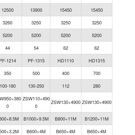
12500
13900
15450
15450
3260
3250
3250
3250
5200
5200
5200
5200
44
54
62
62
PF-1214
PF-1315
HD1110
HD1315
350
500
400
700
100-180
130-250
112
280
W950×380
ZSW110×490
ZSW130×4900
ZSW130×4900
0
0
800×8.5M
B1000×9.5M
B800×11M
B1200×11M
500×3.2M
B600×4M
B650×4M
B650×4M