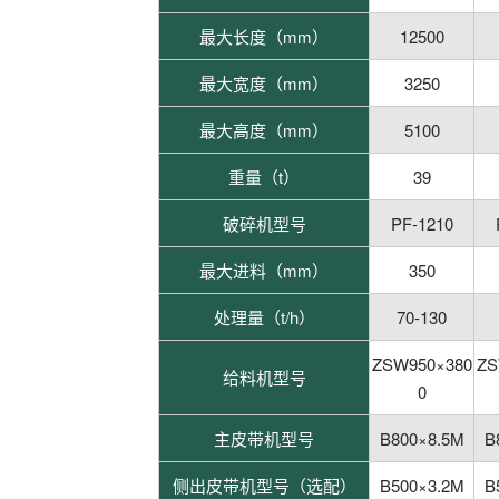
最大长度（mm）
12500
最大宽度（mm）
3250
最大高度（mm）
5100
重量（t）
39
破碎机型号
PF-1210
最大进料（mm）
350
处理量（t/h）
70-130
ZSW950×380
ZS
给料机型号
0
主皮带机型号
B800×8.5M
B
侧出皮带机型号（选配）
B500×3.2M
B